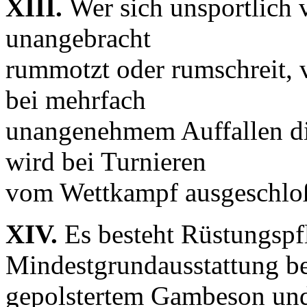
XIII.
Wer sich unsportlich v
unangebracht
rummotzt oder rumschreit, v
bei mehrfach
unangenehmem Auffallen di
wird bei Turnieren
vom Wettkampf ausgeschlo
XIV.
Es besteht Rüstungspfl
Mindestgrundausstattung be
gepolstertem Gambeson un