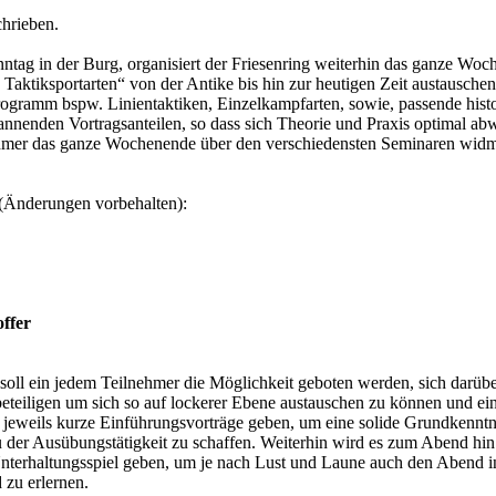
hrieben.
ag in der Burg, organisiert der Friesenring weiterhin das ganze Woch
ktiksportarten“ von der Antike bis hin zur heutigen Zeit austausche
ramm bspw. Linientaktiken, Einzelkampfarten, sowie, passende histor
pannenden Vortragsanteilen, so dass sich Theorie und Praxis optimal a
ehmer das ganze Wochenende über den verschiedensten Seminaren widm
(Änderungen vorbehalten):
ffer
oll ein jedem Teilnehmer die Möglichkeit geboten werden, sich darübe
eteiligen um sich so auf lockerer Ebene austauschen zu können und ei
 jeweils kurze Einführungsvorträge geben, um eine solide Grundkenntni
 der Ausübungstätigkeit zu schaffen. Weiterhin wird es zum Abend hin
 Unterhaltungsspiel geben, um je nach Lust und Laune auch den Abend 
zu erlernen.