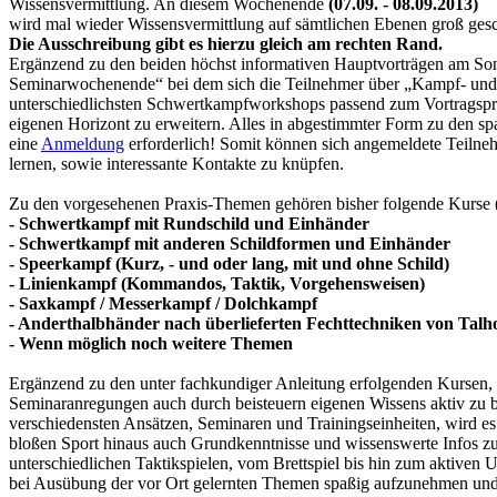
Wissensvermittlung. An diesem Wochenende
(07.09. - 08.09.2013)
wird mal wieder Wissensvermittlung auf sämtlichen Ebenen groß gesc
Die Ausschreibung gibt es hierzu gleich am rechten Rand.
Ergänzend zu den beiden höchst informativen Hauptvorträgen am Sonnt
Seminarwochenende“ bei dem sich die Teilnehmer über „Kampf- und Ta
unterschiedlichsten Schwertkampfworkshops passend zum Vortragsprog
eigenen Horizont zu erweitern. Alles in abgestimmter Form zu den s
eine
Anmeldung
erforderlich! Somit können sich angemeldete Teiln
lernen, sowie interessante Kontakte zu knüpfen.
Zu den vorgesehenen Praxis-Themen gehören bisher folgende Kurse 
- Schwertkampf mit Rundschild und Einhänder
- Schwertkampf mit anderen Schildformen und Einhänder
- Speerkampf (Kurz, - und oder lang, mit und ohne Schild)
- Linienkampf (Kommandos, Taktik, Vorgehensweisen)
- Saxkampf / Messerkampf / Dolchkampf
- Anderthalbhänder nach überlieferten Fechttechniken von Talho
- Wenn möglich noch weitere Themen
Ergänzend zu den unter fachkundiger Anleitung erfolgenden Kursen, s
Seminaranregungen auch durch beisteuern eigenen Wissens aktiv zu b
verschiedensten Ansätzen, Seminaren und Trainingseinheiten, wird es
bloßen Sport hinaus auch Grundkenntnisse und wissenswerte Infos zu
unterschiedlichen Taktikspielen, vom Brettspiel bis hin zum aktiven
bei Ausübung der vor Ort gelernten Themen spaßig aufzunehmen und 